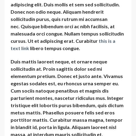
adipiscing elit. Duis mollis et sem sed sollicitudin.
Donec non odio neque. Aliquam hendrerit
sollicitudin purus, quis rutrum mi accumsan
nec.
Quisque bibendum orci ac nibh facilisis
, at
malesuada orci congue. Nullam tempus sollicitudin
cursus. Ut et adipiscing erat. Curabitur
this is a
text link
libero tempus congue.
Duis mattis laoreet neque, et ornare neque
sollicitudin at. Proin sagittis dolor sed mi
elementum pretium. Donec et justo ante. Vivamus
egestas sodales est, eu rhoncus urna semper eu.
Cum sociis natoque penatibus et magnis dis
parturient montes, nascetur ridiculus mus. Integer
tristique elit lobortis purus bibendum, quis dictum
metus mattis. Phasellus posuere felis sed eros
porttitor mattis. Curabitur massa magna, tempor
in blandit id, porta in ligula. Aliquam laoreet nisl
massa, at interdum mauris sollicitudin et.