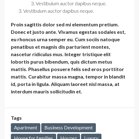
Vestibulum auctor dapibus neque.
Vestibulum auctor dapibus neque.
Proin sagittis dolor sed mi elementum pretium.
Donec et justo ante. Vivamus egestas sodales est,
eu rhoncus urna semper eu. Cum sociis natoque
penatibus et magnis dis parturient montes,
nascetur ridiculus mus. Integer tristique elit
lobortis purus bibendum, quis dictum metus
mattis. Phasellus posuere felis sed eros porttitor
mattis. Curabitur massa magna, tempor in blandit
id, porta in ligula. Aliquam laoreet nisl massa, at
interdum mauris sollicitudin et.
Tags
Apartment
Business Development
House for families
Houzez
Luxury